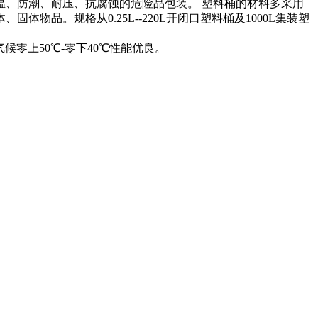
温、防潮、耐压、抗腐蚀的危险品包装。 塑料桶的材料多采用
。规格从0.25L--220L开闭口塑料桶及1000L集装塑
零上50℃-零下40℃性能优良。