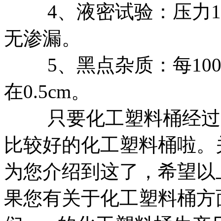
4、液密试验：压力100
无渗漏。
5、黑点杂质：每100
在0.5cm。
只要化工塑料桶经过以上
比较好的化工塑料桶啦。关于
为您介绍到这了，希望以
果您有关于化工塑料桶方