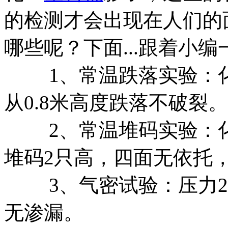
的检测才会出现在人们的
哪些呢？下面...跟着小
1、常温跌落实验：化
从0.8米高度跌落不破裂。
2、常温堆码实验：化
堆码2只高，四面无依托，
3、气密试验：压力200
无渗漏。