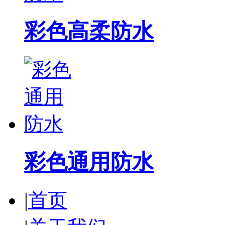
彩色高柔防水
彩色通用防水
|
首页