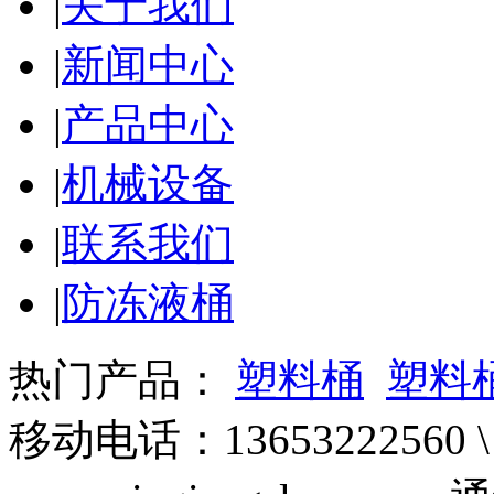
|
关于我们
|
新闻中心
|
产品中心
|
机械设备
|
联系我们
|
防冻液桶
热门产品：
塑料桶
塑料
移动电话：13653222560 \