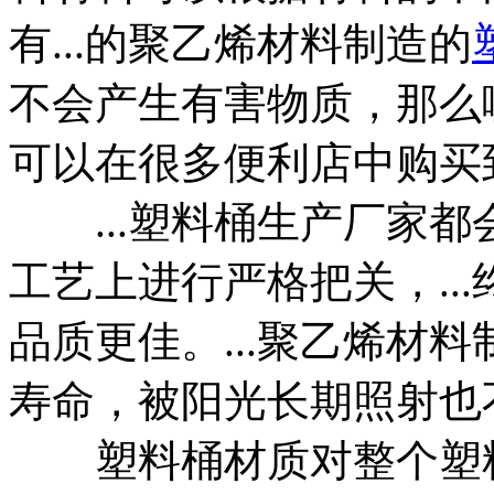
有...的聚乙烯材料制造的
不会产生有害物质，那么哪
可以在很多便利店中购买
...塑料桶生产厂家都
工艺上进行严格把关，..
品质更佳。...聚乙烯材料
寿命，被阳光长期照射也
塑料桶材质对整个塑料