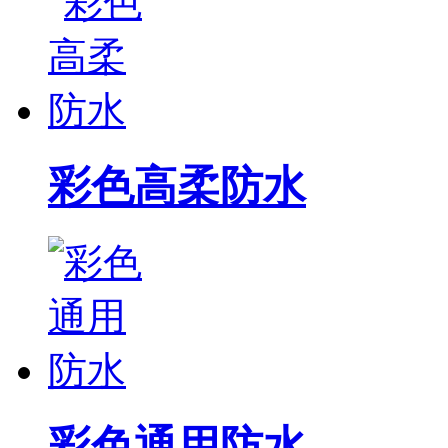
彩色高柔防水
彩色通用防水