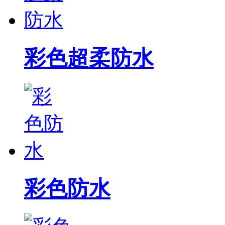
彩色超柔防水
彩色防水