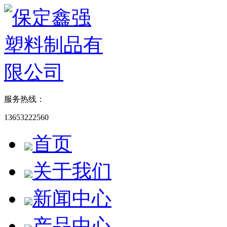
服务热线：
13653222560
首页
关于我们
新闻中心
产品中心