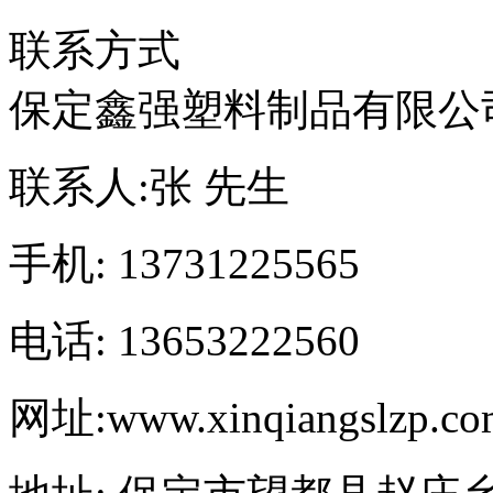
联系方式
保定鑫强塑料制品有限公
联系人:
张 先生
手机:
13731225565
电话:
13653222560
网址:
www.xinqiangslzp.c