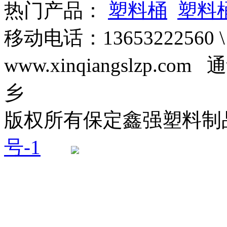
热门产品：
塑料桶
塑料
移动电话：13653222560 \
www.xinqiangslzp
乡
版权所有保定鑫强塑料
号-1