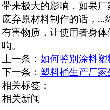
带来极大的影响，如果厂
废弃原材料制作的话，..
有害物质，让使用者身体
响。
上一条：
如何鉴别涂料塑
下一条：
塑料桶生产厂家
相关标签：
相关新闻